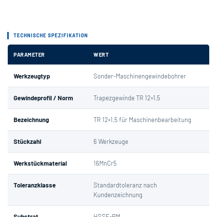
TECHNISCHE SPEZIFIKATION
PARAMETER
WERT
Werkzeugtyp
Sonder-Maschinengewindebohrer
Gewindeprofil / Norm
Trapezgewinde TR 12×1,5
Bezeichnung
TR 12×1,5 für Maschinenbearbeitung
Stückzahl
6 Werkzeuge
Werkstückmaterial
16MnCr5
Toleranzklasse
Standardtoleranz nach
Kundenzeichnung
Substrat
HSSE-PM