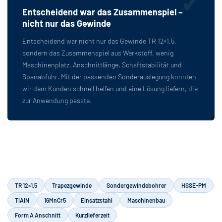
Entscheidend war das Zusammenspiel –
nicht nur das Gewinde
Entscheidend war nicht nur das Gewinde TR 12×1,5,
sondern das Zusammenspiel aus Werkstoff, wenig
Maschinenplatz, Anschnittlänge, Schaftstabilität und
Spanabfuhr. Mit der passenden Sonderauslegung konnten
wir dem Kunden schnell helfen und eine Lösung liefern, die
zur Anwendung passte.
TR 12×1,5
Trapezgewinde
Sondergewindebohrer
HSSE-PM
TiAlN
16MnCr5
Einsatzstahl
Maschinenbau
Form A Anschnitt
Kurzlieferzeit