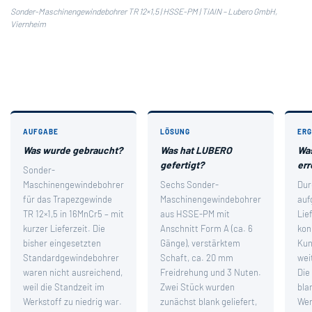
Sonder-Maschinengewindebohrer TR 12×1,5 | HSSE-PM | TiAlN – Lubero GmbH,
Viernheim
AUFGABE
LÖSUNG
ERG
Was wurde gebraucht?
Was hat LUBERO
Wa
gefertigt?
err
Sonder-
Maschinengewindebohrer
Sechs Sonder-
Dur
für das Trapezgewinde
Maschinengewindebohrer
auf
TR 12×1,5 in 16MnCr5 – mit
aus HSSE-PM mit
Lie
kurzer Lieferzeit. Die
Anschnitt Form A (ca. 6
kon
bisher eingesetzten
Gänge), verstärktem
Kun
Standardgewindebohrer
Schaft, ca. 20 mm
wei
waren nicht ausreichend,
Freidrehung und 3 Nuten.
Die
weil die Standzeit im
Zwei Stück wurden
bla
Werkstoff zu niedrig war.
zunächst blank geliefert,
Wer