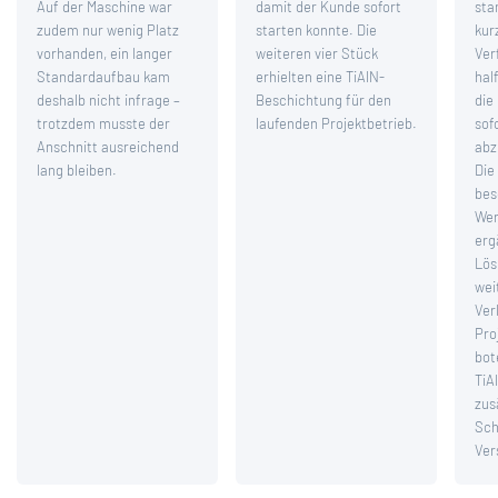
Auf der Maschine war
damit der Kunde sofort
sta
zudem nur wenig Platz
starten konnte. Die
kur
vorhanden, ein langer
weiteren vier Stück
Ver
Standardaufbau kam
erhielten eine TiAlN-
hal
deshalb nicht infrage –
Beschichtung für den
die
trotzdem musste der
laufenden Projektbetrieb.
sof
Anschnitt ausreichend
abz
lang bleiben.
Die 
bes
Wer
erg
Lös
wei
Ver
Pro
bot
TiA
zus
Sch
Ver