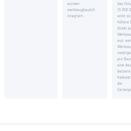
wurden
das Vol
werkzeugbaulich
10.000 
integriert.
wirkt si
höhere 
direkt a
Werkzeu
aus: we
Werkzeu
niedrig
pro Baut
eine deu
bessere
Kalkulat
die
Serienp