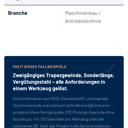
Branche
Maschinenbau /
Antriebstechnik
FAZIT DIESES FALLBEISPIELS
Zweigängiges Trapezgewinde, Sonderlänge,
Vergütungsstahl – alle Anforderungen in
einem Werkzeug gelöst.
Die Kombination aus HSSE-Schneidstoff, Linksspirale,
Vorschneidstufe und präzisem Aufmaß ermöglichte eine
prozesssichere Fertigung aller 270 Prototyp-Gewinde ohne
Ausschuss, mit 103 Gewinden pro Werkzeug statt der
kalkulierten 90. Geht das Projekt in die Serienproduktion