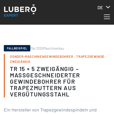
DE
Mai 2026
Maschinenbau
FALLBEISPIEL
SONDER-MASCHINENGEWINDEBOHRER · TRAPEZGEWINDE ·
ZWEIGÄNGIG
TR 15 × 5 ZWEIGÄNGIG –
MASSGESCHNEIDERTER G
EWINDEBOHRER FÜR T
RAPEZMUTTERN AUS V
ERGÜTUNGSSTAHL
Ein Hersteller von Trapezgewindespindeln und