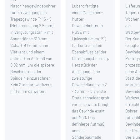
Maschinengewindebohrer
Lubero fertigte
Lieferun
für ein zweigängiges
einen Maschinen-
Tagen, 
Trapezgewinde Tr 15 × 5
Mutter-
Wochen 
(Nebensteigung 2,5 mm)
Gewindebohrer in
als
in Vergütungsstahl – mit
HSSE mit
Wettbew
Sonderlänge 310 mm,
Linksspirale (ca. 5°)
Der Kun
Schaft Ø 12 mm ohne
für kontrollierten
fertigte
Vierkant und einem
Spanabfluss bei der
Gewinde
definierten Aufmaß von
Durchgangsbohrung.
Prototy
0,02 mm, um die spätere
Herzstück der
prozess
Beschichtung der
Auslegung: eine
ohne Au
Spindeln einzurechnen.
zweistufige
Statt de
Kein Standardwerkzeug
Gewindelänge von 2
kalkulie
hilfte ihm da weiter.
× 35 mm – die erste
Gewinde
Stufe schneidet grob
Werkze
vor, die zweite bringt
erreicht
das Gewinde exakt
Bohrer
auf Maß. Das
tatsächl
definierte Aufmaß
Gewinde
und alle
der Prot
Sonderbaumaße
Serie un