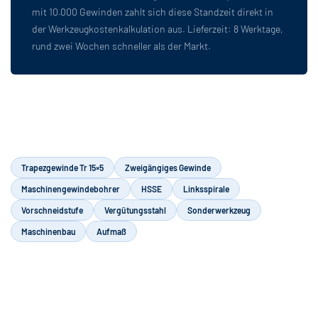
mit 10.000 Gewinden zahlt sich diese Standzeit direkt in
der Werkzeugkostenkalkulation aus. Lieferzeit: 8 Werktage,
rund zwei Wochen schneller als der Markt.
Trapezgewinde Tr 15×5
Zweigängiges Gewinde
Maschinengewindebohrer
HSSE
Linksspirale
Vorschneidstufe
Vergütungsstahl
Sonderwerkzeug
Maschinenbau
Aufmaß